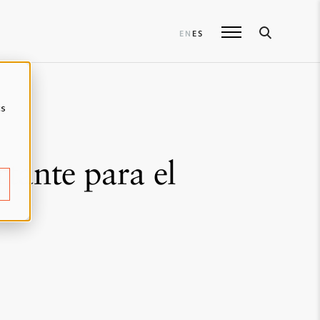
EN
ES
cs
tante para el