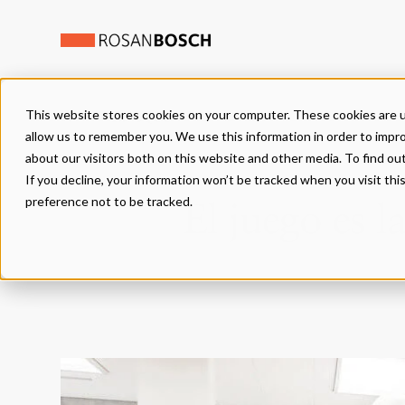
This website stores cookies on your computer. These cookies are u
ENFOQUE
allow us to remember you. We use this information in order to impr
about our visitors both on this website and other media. To find ou
If you decline, your information won’t be tracked when you visit th
preference not to be tracked.
El juego es 