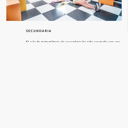
SECUNDARIA
El aula de matemáticas de secundaria ha sido equipada con una
estructura de azulejos de 50x50 cm, que invitan a los alumnos
de la comunidad de aprendizaje a calcular y comparar medidas
en relación con su cuerpo. Y los profesores de matemáticas
cuentan con una herramienta de medición que activa el
movimiento, las escalas y las perspectivas.
REPRODUCIR VIDE